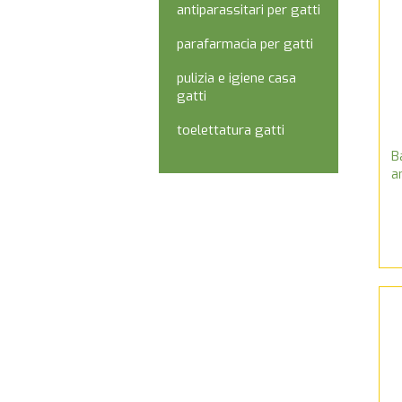
antiparassitari per gatti
parafarmacia per gatti
pulizia e igiene casa
gatti
toelettatura gatti
B
a