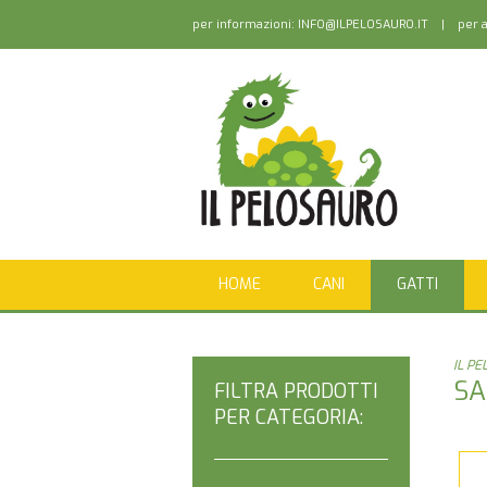
per informazioni:
INFO@ILPELOSAURO.IT
| per as
HOME
CANI
GATTI
IL P
SA
FILTRA PRODOTTI
PER CATEGORIA: