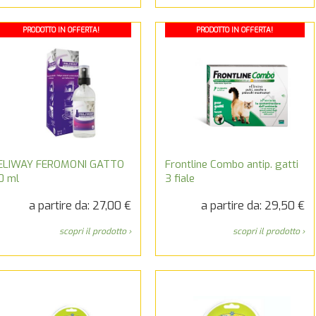
PRODOTTO IN OFFERTA!
PRODOTTO IN OFFERTA!
ELIWAY FEROMONI GATTO
Frontline Combo antip. gatti
0 ml
3 fiale
a partire da: 27,00 €
a partire da: 29,50 €
scopri il prodotto ›
scopri il prodotto ›