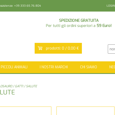
sistenza: +39.333.65.76.804
LOGIN
SPEDIZIONE GRATUITA
Per tutti gli ordini superiori a
59 Euro!
prodotti: 0 / 0,00 €
PICCOLI ANIMALI
I NOSTRI MARCHI
CHI SIAMO
NE
ELOSAURO
/
GATTI
/ SALUTE
LUTE