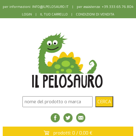
per informazioni:
INFO@ILPELOSAURO.IT
| per assistenza: +39.333.65.76.804
LOGIN
|
IL TUO CARRELLO
|
CONDIZIONI DI VENDITA
prodotti: 0 / 0,00 €