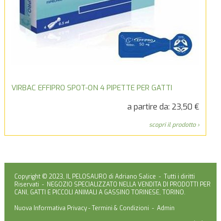
VIRBAC EFFIPRO SPOT-ON 4 PIPETTE PER GATTI
a partire da: 23,50 €
scopri il prodotto ›
Copyright © 2023, IL PELOSAURO di Adriano Salice - Tutti i diritti
Riservati - NEGOZIO SPECIALIZZATO NELLA VENDITA DI PRODOTTI PER
CANI, GATTI E PICCOLI ANIMALI A GASSINO TORINESE, TORINO.
Nuova Informativa Privacy
-
Termini & Condizioni
-
Admin