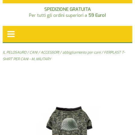
SPEDIZIONE GRATUITA
Per tutti gli ordini superiori a
59 Euro!
IL PELOSAURO
/
CANI
/
ACCESSORI
/
abbigliamento per cani
/ FERPLAST T-
SHIRT PER CANI - M, MILITARY