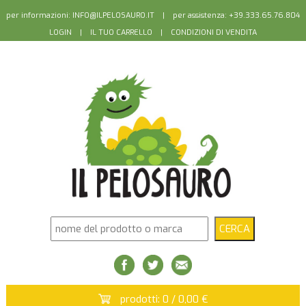
per informazioni:
INFO@ILPELOSAURO.IT
| per assistenza: +39.333.65.76.804
LOGIN
|
IL TUO CARRELLO
|
CONDIZIONI DI VENDITA
prodotti: 0 / 0,00 €