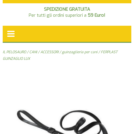
SPEDIZIONE GRATUITA
Per tutti gli ordini superiori a
59 Euro!
IL PELOSAURO
/
CANI
/
ACCESSORI
/
guinzaglieria per cani
/ FERPLAST
GUINZAGLIO LUX