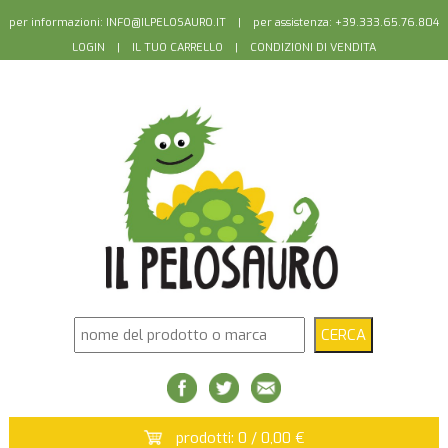
per informazioni:
INFO@ILPELOSAURO.IT
| per assistenza: +39.333.65.76.804
LOGIN
|
IL TUO CARRELLO
|
CONDIZIONI DI VENDITA
prodotti: 0 / 0,00 €