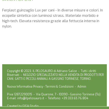
Ferplast guinzaglio Lux per cani - In diverse misure e colori. In
ecopelle sintetica con luminosi strass. Materiale morbido e
high-tech. Elevata resistenza grazie alla fettuccia interna in
nylon.
Copyright © 2023, IL PELOSAURO di Adriano Salice - Tutti i diritti
Riservati - NEGOZIO SPECIALIZZATO NELLA VENDITA DI PRODOTTI PER
CANI, GATTI E PICCOLI ANIMALI A GASSINO TORINESE, TORINO.
Nuova Informativa Privacy
-
Termini & Condizioni
-
Admin
P.iva 12872290015 - Via Quarone, 7 - 10090 - Gassino Torinese (To)
E-mail:
info@ilpelosauro.it
- Telefono: +39.333.65.76.804
Created by
GIGA Studio