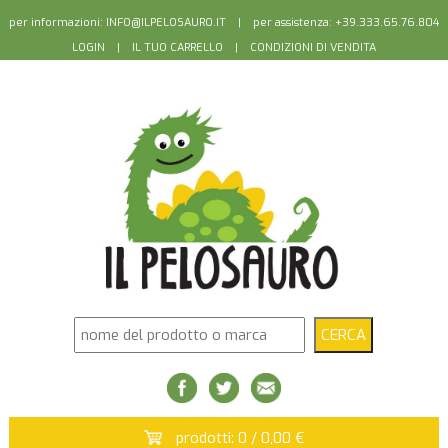
per informazioni:
INFO@ILPELOSAURO.IT
| per assistenza: +39.333.65.76.804
LOGIN
|
IL TUO CARRELLO
|
CONDIZIONI DI VENDITA
prodotti: 0 / 0,00 €