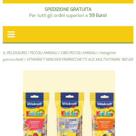
SPEDIZIONE GRATUITA
Per tutti gli ordini superiori a
59 Euro!
IL PELOSAURO
/
PICCOLI ANIMALI
/
CIBO PICCOLI ANIMALI
/
mangime
parrocchetti
/ VITAKRAFT KRACKER PARROCCHETTI ACE MULTIVITAMIN. 180 GR.