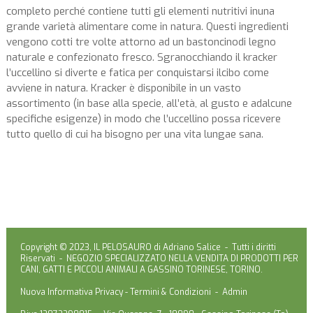
completo perché contiene tutti gli elementi nutritivi inuna
grande varietà alimentare come in natura. Questi ingredienti
vengono cotti tre volte attorno ad un bastoncinodi legno
naturale e confezionato fresco. Sgranocchiando il kracker
l’uccellino si diverte e fatica per conquistarsi ilcibo come
avviene in natura. Kracker è disponibile in un vasto
assortimento (in base alla specie, all’età, al gusto e adalcune
specifiche esigenze) in modo che l’uccellino possa ricevere
tutto quello di cui ha bisogno per una vita lungae sana.
Copyright © 2023, IL PELOSAURO di Adriano Salice - Tutti i diritti
Riservati - NEGOZIO SPECIALIZZATO NELLA VENDITA DI PRODOTTI PER
CANI, GATTI E PICCOLI ANIMALI A GASSINO TORINESE, TORINO.
Nuova Informativa Privacy
-
Termini & Condizioni
-
Admin