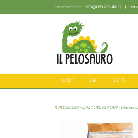
per informazioni:
INFO@ILPELOSAURO.IT
| per as
HOME
CANI
GATTI
IL PELOSAURO
/
CANI
/
CIBO PER CANI
/
cibo secco