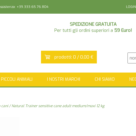
sistenza: +39.333.65.76.804
LOGIN
SPEDIZIONE GRATUITA
Per tutti gli ordini superiori a
59 Euro!
prodotti: 0 / 0,00 €
PICCOLI ANIMALI
I NOSTRI MARCHI
CHI SIAMO
NE
 cani
/ Natural Trainer sensitive cane adult medium/maxi 12 kg