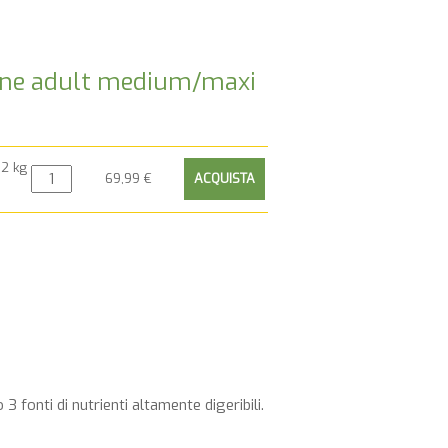
cane adult medium/maxi
12 kg
69,99 €
 fonti di nutrienti altamente digeribili.