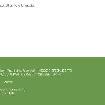
sso, Ottanio e Ghiaccio.
ce - Tutti i diritti Riservati - NEGOZIO SPECIALIZZATO
 PICCOLI ANIMALI A GASSINO TORINESE, TORINO.
i
-
Admin
assino Torinese (To)
.65.76.804