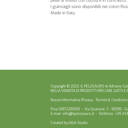
pelle di vitello con cuciture in contrasto.
I guinzagli sono disponibili nei colori Ro
Made in Italy
Copyright © 2023, IL PELOSAURO di Adriano Sali
NELLA VENDITA DI PRODOTTI PER CANI, GATTI E
Nuova Informativa Privacy
-
Termini & Condizion
P.iva 12872290015 - Via Quarone, 7 - 10090 - G
E-mail:
info@ilpelosauro.it
- Telefono: +39.333
Created by
GIGA Studio