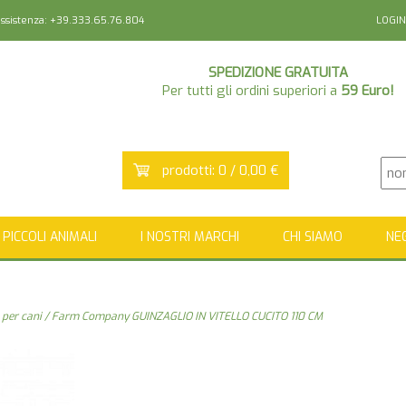
sistenza: +39.333.65.76.804
LOGIN
SPEDIZIONE GRATUITA
Per tutti gli ordini superiori a
59 Euro!
prodotti: 0 / 0,00 €
PICCOLI ANIMALI
I NOSTRI MARCHI
CHI SIAMO
NE
 per cani
/ Farm Company GUINZAGLIO IN VITELLO CUCITO 110 CM