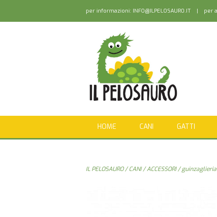
per informazioni:
INFO@ILPELOSAURO.IT
| per as
HOME
CANI
GATTI
IL PELOSAURO
/
CANI
/
ACCESSORI
/
guinzaglieria