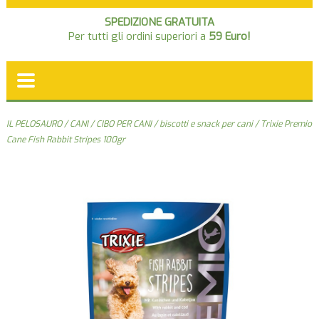
SPEDIZIONE GRATUITA
Per tutti gli ordini superiori a
59 Euro!
IL PELOSAURO
/
CANI
/
CIBO PER CANI
/
biscotti e snack per cani
/ Trixie Premio
Cane Fish Rabbit Stripes 100gr