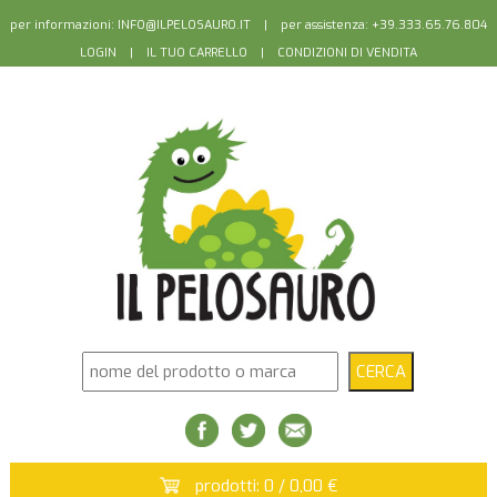
per informazioni:
INFO@ILPELOSAURO.IT
| per assistenza: +39.333.65.76.804
LOGIN
|
IL TUO CARRELLO
|
CONDIZIONI DI VENDITA
prodotti: 0 / 0,00 €