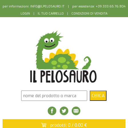
per informazioni:
INFO@ILPELOSAURO.IT
| per assistenza: +39.333.65.76.804
LOGIN
|
IL TUO CARRELLO
|
CONDIZIONI DI VENDITA
prodotti: 0 / 0,00 €