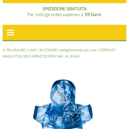
SPEDIZIONE GRATUITA
Per tutti gli ordini superiori a
59 Euro!
IL PELOSAURO
/
CANI
/
ACCESSORI
/
abbigliamento per cani
/ FERPLAST
MAGLIETTA CON CAPPUCCIO PER CANI - M, JEANS