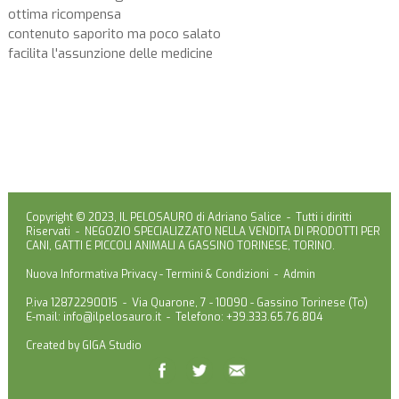
ottima ricompensa
contenuto saporito ma poco salato
facilita l'assunzione delle medicine
Copyright © 2023, IL PELOSAURO di Adriano Salice - Tutti i diritti
Riservati - NEGOZIO SPECIALIZZATO NELLA VENDITA DI PRODOTTI PER
CANI, GATTI E PICCOLI ANIMALI A GASSINO TORINESE, TORINO.
Nuova Informativa Privacy
-
Termini & Condizioni
-
Admin
P.iva 12872290015 - Via Quarone, 7 - 10090 - Gassino Torinese (To)
E-mail:
info@ilpelosauro.it
- Telefono: +39.333.65.76.804
Created by
GIGA Studio