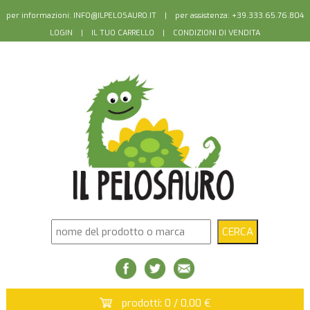
per informazioni:
INFO@ILPELOSAURO.IT
| per assistenza: +39.333.65.76.804
LOGIN
|
IL TUO CARRELLO
|
CONDIZIONI DI VENDITA
prodotti: 0 / 0,00 €