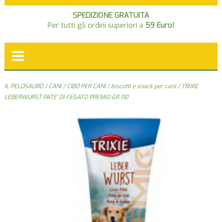
SPEDIZIONE GRATUITA
Per tutti gli ordini superiori a
59 Euro!
IL PELOSAURO
/
CANI
/
CIBO PER CANI
/
biscotti e snack per cani
/ TRIXIE
LEBERWURST PATE' DI FEGATO PREMIO GR 110