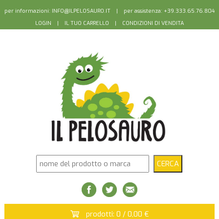
per informazioni:
INFO@ILPELOSAURO.IT
| per assistenza: +39.333.65.76.804
LOGIN
|
IL TUO CARRELLO
|
CONDIZIONI DI VENDITA
prodotti: 0 / 0,00 €