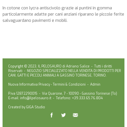
In cotone con lycra antiscivolo grazie ai puntini in gomma
particolarmente adatte per cani anziani riparano le piccole ferite
salvaguardano pavimenti e mobili.
Copyright © 2023, IL PELOSAURO di Adriano Salice - Tutti i diritti
Riservati - NEGOZIO SPECIALIZZATO NELLA VENDITA DI PRODOTTI PER
CANI, GATTI E PICCOLI ANIMALI A GASSINO TORINESE, TORINO.
Nuova Informativa Privacy
-
Termini & Condizioni
-
Admin
P.iva 12872290015 - Via Quarone, 7 - 10090 - Gassino Torinese (To)
E-mail:
info@ilpelosauro.it
- Telefono: +39.333.65.76.804
Created by
GIGA Studio