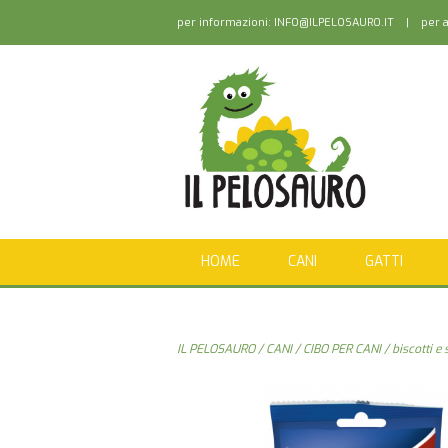
per informazioni:
INFO@ILPELOSAURO.IT
| per as
HOME
CANI
GATTI
IL PELOSAURO
/
CANI
/
CIBO PER CANI
/
biscotti e