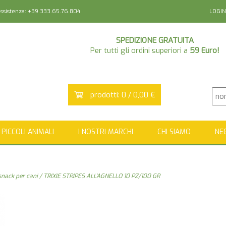
sistenza: +39.333.65.76.804
LOGIN
SPEDIZIONE GRATUITA
Per tutti gli ordini superiori a
59 Euro!
prodotti: 0 / 0,00 €
PICCOLI ANIMALI
I NOSTRI MARCHI
CHI SIAMO
NE
 snack per cani
/ TRIXIE STRIPES ALL'AGNELLO 10 PZ/100 GR