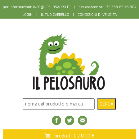
per informazioni:
INFO@ILPELOSAURO.IT
| per assistenza: +39.333.65.76.804
LOGIN
|
IL TUO CARRELLO
|
CONDIZIONI DI VENDITA
prodotti: 0 / 0,00 €