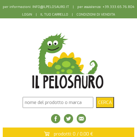
per informazioni:
INFO@ILPELOSAURO.IT
| per assistenza: +39.333.65.76.804
LOGIN
|
IL TUO CARRELLO
|
CONDIZIONI DI VENDITA
prodotti: 0 / 0,00 €