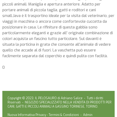
piccoli animali. Maniglia e apertura anteriore. Adatto per
portare animali di piccola taglia, gatti e roditori e cani
small.Java è il trasportino ideale per la visita dal veterinario, per
viaggi in macchina o ancora come confortevole cuccetta da
posizionare in casa. Le rifiniture di questa gabbia sono
particolarmente eleganti e grazie all' originale combinazione di
colori acquista un fascino tutto particolare. Sul davanti è
situata la porticina in grata che consente all'animale di vedere
quello che accade al di fuori. La vaschetta può essere
facilmente separata dal coperchio e quindi pulita con facilità.
0
Copyright © 2023, IL PELOSAURO di Adriano Salice - Tutti i diritti
Riservati - NEGOZIO SPECIALIZZATO NELLA VENDITA DI PRODOTTI PER
CANI, GATTI E PICCOLI ANIMALI A GASSINO TORINESE, TORINO.
Nuova Informativa Privacy
-
Termini & Condizioni
-
Admin