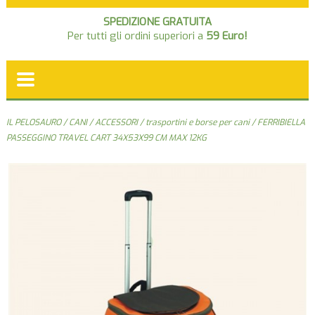
SPEDIZIONE GRATUITA
Per tutti gli ordini superiori a
59 Euro!
IL PELOSAURO
/
CANI
/
ACCESSORI
/
trasportini e borse per cani
/ FERRIBIELLA
PASSEGGINO TRAVEL CART 34X53X99 CM MAX 12KG