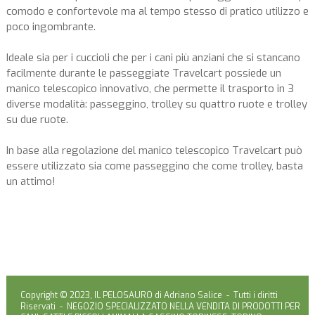
comodo e confortevole ma al tempo stesso di pratico utilizzo e
poco ingombrante.
Ideale sia per i cuccioli che per i cani più anziani che si stancano
facilmente durante le passeggiate Travelcart possiede un
manico telescopico innovativo, che permette il trasporto in 3
diverse modalità: passeggino, trolley su quattro ruote e trolley
su due ruote.
In base alla regolazione del manico telescopico Travelcart può
essere utilizzato sia come passeggino che come trolley, basta
un attimo!
Copyright © 2023, IL PELOSAURO di Adriano Salice - Tutti i diritti
Riservati - NEGOZIO SPECIALIZZATO NELLA VENDITA DI PRODOTTI PER