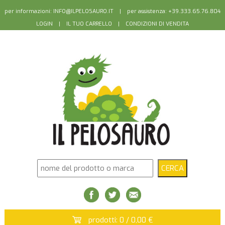
per informazioni:
INFO@ILPELOSAURO.IT
| per assistenza: +39.333.65.76.804
LOGIN
|
IL TUO CARRELLO
|
CONDIZIONI DI VENDITA
prodotti: 0 / 0,00 €