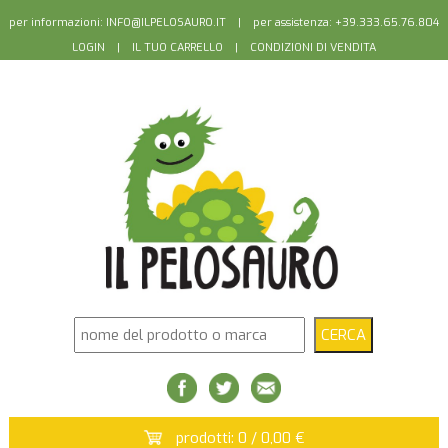
per informazioni:
INFO@ILPELOSAURO.IT
| per assistenza: +39.333.65.76.804
LOGIN
|
IL TUO CARRELLO
|
CONDIZIONI DI VENDITA
prodotti: 0 / 0,00 €