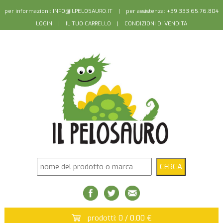
per informazioni:
INFO@ILPELOSAURO.IT
| per assistenza: +39.333.65.76.804
LOGIN
|
IL TUO CARRELLO
|
CONDIZIONI DI VENDITA
prodotti: 0 / 0,00 €