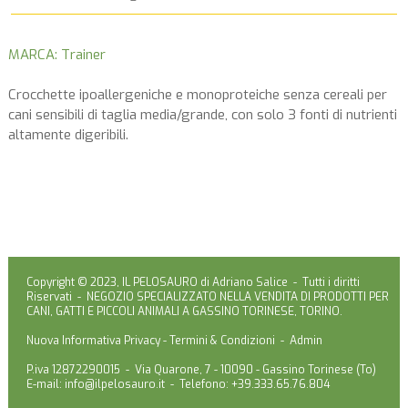
MARCA: Trainer
Crocchette ipoallergeniche e monoproteiche senza cereali per
cani sensibili di taglia media/grande, con solo 3 fonti di nutrienti
altamente digeribili.
Copyright © 2023, IL PELOSAURO di Adriano Salice - Tutti i diritti
Riservati - NEGOZIO SPECIALIZZATO NELLA VENDITA DI PRODOTTI PER
CANI, GATTI E PICCOLI ANIMALI A GASSINO TORINESE, TORINO.
Nuova Informativa Privacy
-
Termini & Condizioni
-
Admin
P.iva 12872290015 - Via Quarone, 7 - 10090 - Gassino Torinese (To)
E-mail:
info@ilpelosauro.it
- Telefono: +39.333.65.76.804