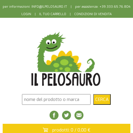
per informazioni:
INFO@ILPELOSAURO.IT
| per assistenza: +39.333.65.76.804
LOGIN
|
IL TUO CARRELLO
|
CONDIZIONI DI VENDITA
prodotti: 0 / 0,00 €