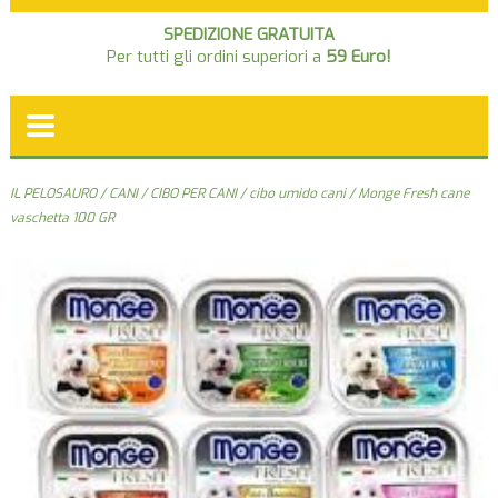
SPEDIZIONE GRATUITA
Per tutti gli ordini superiori a
59 Euro!
IL PELOSAURO
/
CANI
/
CIBO PER CANI
/
cibo umido cani
/ Monge Fresh cane
vaschetta 100 GR