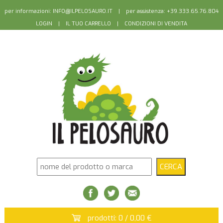
per informazioni:
INFO@ILPELOSAURO.IT
| per assistenza: +39.333.65.76.804
LOGIN
|
IL TUO CARRELLO
|
CONDIZIONI DI VENDITA
prodotti: 0 / 0,00 €