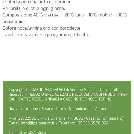
conferiscono una nota di glamour.
Per brillare di stile ogni giorno.
Composizione: 40% viscosa – 20% lana – 10% mohair – 30%
poliammide.
Colore noce/lamina oro con borchiette.
Lavabile in lavatrice a programma delicato.
Copyright © 2023, IL PELOSAURO di Adriano Salice - Tutti i diritti
Riservati - NEGOZIO SPECIALIZZATO NELLA VENDITA DI PRODOTTI PER
CANI, GATTI E PICCOLI ANIMALI A GASSINO TORINESE, TORINO.
Nuova Informativa Privacy
-
Termini & Condizioni
-
Admin
P.iva 12872290015 - Via Quarone, 7 - 10090 - Gassino Torinese (To)
E-mail:
info@ilpelosauro.it
- Telefono: +39.333.65.76.804
Created by
GIGA Studio