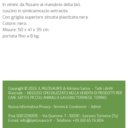
In vimini, da fissare al manubrio della bici,
cuscino in similcamoscio antracite.
Con griglia superiore zincata plasticata nera.
Colore: nero.
Misure: 50 x 41 x 35 cm,
portata fino a 8 kg.
Copyright © 2023, IL PELOSAURO di Adriano Salice - Tutti i diritti
Riservati - NEGOZIO SPECIALIZZATO NELLA VENDITA DI PRODOTTI PER
CANI, GATTI E PICCOLI ANIMALI A GASSINO TORINESE, TORINO.
Nuova Informativa Privacy
-
Termini & Condizioni
-
Admin
P.iva 12872290015 - Via Quarone, 7 - 10090 - Gassino Torinese (To)
E-mail:
info@ilpelosauro.it
- Telefono: +39.333.65.76.804