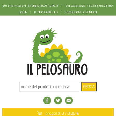
per informazioni:
INFO@ILPELOSAURO.IT
| per assistenza: +39.333.65.76.804
LOGIN
|
IL TUO CARRELLO
|
CONDIZIONI DI VENDITA
prodotti: 0 / 0,00 €