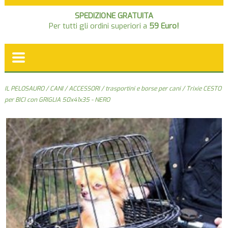
SPEDIZIONE GRATUITA
Per tutti gli ordini superiori a
59 Euro!
IL PELOSAURO
/
CANI
/
ACCESSORI
/
trasportini e borse per cani
/ Trixie CESTO
per BICI con GRIGLIA 50x41x35 - NERO