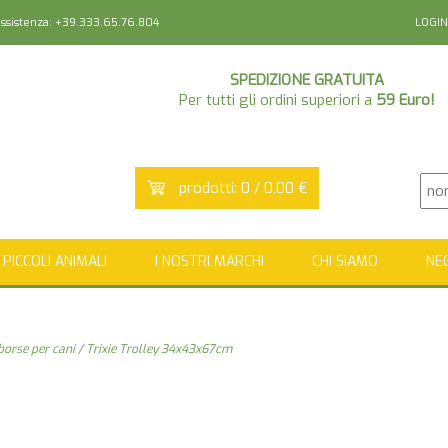
sistenza: +39.333.65.76.804
LOGIN
SPEDIZIONE GRATUITA
Per tutti gli ordini superiori a
59 Euro!
prodotti: 0 / 0,00 €
PICCOLI ANIMALI
I NOSTRI MARCHI
CHI SIAMO
NE
 borse per cani
/ Trixie Trolley 34x43x67cm