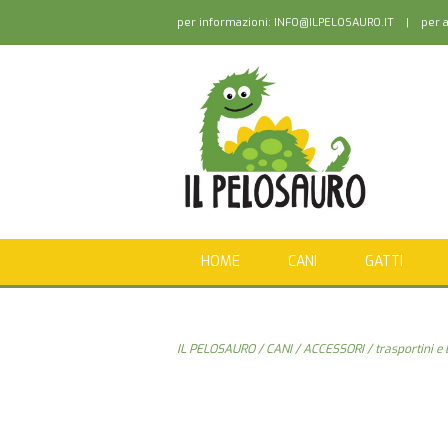
per informazioni:
INFO@ILPELOSAURO.IT
| per as
HOME
CANI
GATTI
IL PELOSAURO
/
CANI
/
ACCESSORI
/
trasportini e