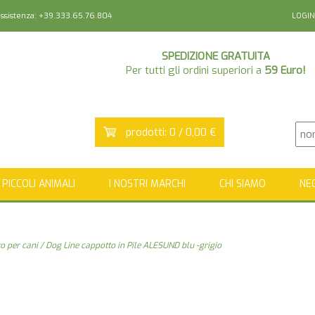
sistenza: +39.333.65.76.804
LOGIN
SPEDIZIONE GRATUITA
Per tutti gli ordini superiori a
59 Euro!
prodotti: 0 / 0,00 €
PICCOLI ANIMALI
I NOSTRI MARCHI
CHI SIAMO
NE
o per cani
/ Dog Line cappotto in Pile ALESUND blu -grigio