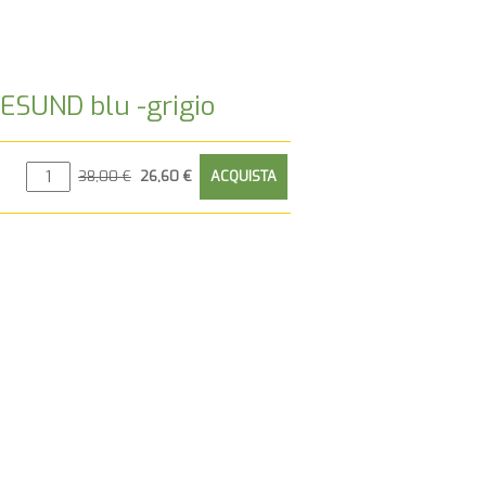
LESUND blu -grigio
0
38,00 €
26,60 €