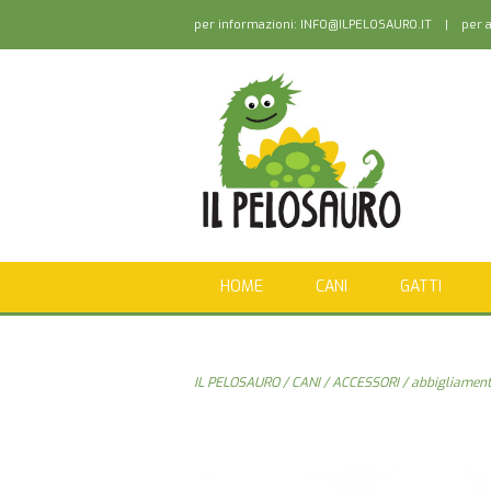
per informazioni:
INFO@ILPELOSAURO.IT
| per as
HOME
CANI
GATTI
IL PELOSAURO
/
CANI
/
ACCESSORI
/
abbigliament