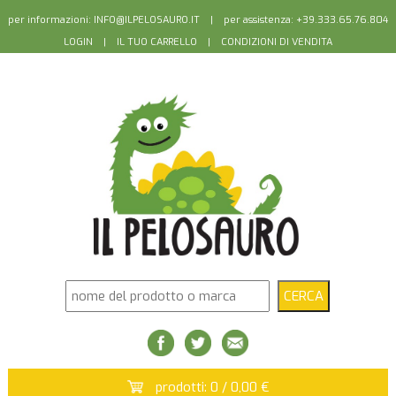
per informazioni:
INFO@ILPELOSAURO.IT
| per assistenza: +39.333.65.76.804
LOGIN
|
IL TUO CARRELLO
|
CONDIZIONI DI VENDITA
prodotti: 0 / 0,00 €