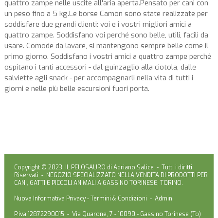
quattro zampe nelle uscite all'aria aperta.Pensato per cani con
un peso fino a 5 kg.Le borse Camon sono state realizzate per
soddisfare due grandi clienti: voi e i vostri migliori amici a
quattro zampe. Soddisfano voi perché sono belle, utili, facili da
usare. Comode da lavare, si mantengono sempre belle come il
primo giorno. Soddisfano i vostri amici a quattro zampe perché
ospitano i tanti accessori - dal guinzaglio alla ciotola, dalle
salviette agli snack - per accompagnarli nella vita di tutti i
giorni e nelle più belle escursioni fuori porta.
Copyright © 2023, IL PELOSAURO di Adriano Salice - Tutti i diritti
Riservati - NEGOZIO SPECIALIZZATO NELLA VENDITA DI PRODOTTI PER
CANI, GATTI E PICCOLI ANIMALI A GASSINO TORINESE, TORINO.
Nuova Informativa Privacy
-
Termini & Condizioni
-
Admin
P.iva 12872290015 - Via Quarone, 7 - 10090 - Gassino Torinese (To)