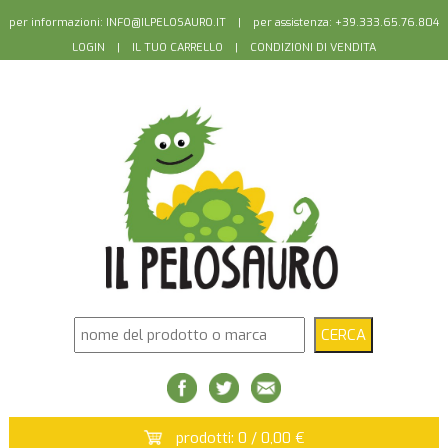
per informazioni:
INFO@ILPELOSAURO.IT
| per assistenza: +39.333.65.76.804
LOGIN
|
IL TUO CARRELLO
|
CONDIZIONI DI VENDITA
prodotti: 0 / 0,00 €